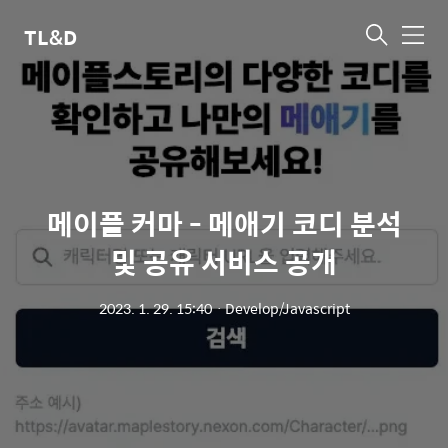
TL&D
메
뉴
메이플 커마 - 메애기 코디 분석
및 공유 서비스 공개
2023. 1. 29. 15:40
ㆍ
Develop/Javascript