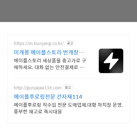
https://m.bunjang.co.kr/
광고
미개봉 메이플스토리 번개장터
국내 최대 브랜드 중고거래
메이플스토리 새상품을 중고가로 구
매하세요. 대화 없는 안전결제로 간
편하게! 전국 각지에서 올라오는 전
국구 최다 상품 매일 10만 개 이상
의 신규 상품 업로드
http://gunjajae114.com
광고
메이플후로링전문 건자재114
메이플후로링 직수입 전문 도매업체,대형 하치장 운영,
풍부한 재고로 즉시대응