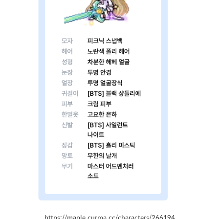
https://maple.curma.cc/characters/266194