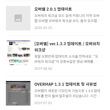
데이트 안내 ■ 변경사항 - REPLAY(리플레이)
적용 알림 목록을 비정상적인 동작으로 인해 불
탭 메뉴가 제거되었습니다. - REPLAY는 이용
러오지 못하던 현상 수정 ■ 보안 적용 안내 외
오버맵 2.0.1 업데이트
유저가 없었으며, Database에 등록된 데이터
부 공격자 접근 차단을 위한 Google Armor 도
오버워치 워크샵 코드 검색 커뮤니티 이하 오버
또한 존재하지 않았기에 불필요하다 판단하여
입 외부 공격자 차단을 위한 방화벽 ..
맵 오버맵 오버워치 워크샵 코드, 옵치 유즈맵
제거되었습니다. ■ 확인사항 - 2.0.2에도 언급
코드를 등록하고 공유하며, 워크샵 제작자들의
된 로그인 관련 문제를 새로운 서버로 현재 수정
2020.03.25
다양한 모드를 바로 이용해보세요!
중에 있습니다.
overmap.me 2.0.1 업데이트 소식입니다. 오
류 수정 코드 등록시 버전 입력이 반영되지 않는
[오버맵] ver.1.3.3 업데이트 / 오버워치
오류가 수정됩니다. 코드 등록시 제작자 입력이
워크샵
반영되지 않는 오류가 수정됩니다. 코드 등록시
정말 오랜만에 업데이트 소식을 전하네요. "오
유튜브 ID만 입력시 반영되지 않는 오류가 수정
버워치 워크샵"이 유튜브같은 영상 매체를 통해
됩니다. 코드 삭제시 리스트에서 제거되지 않는
서는 생각보다 많은 인기를 누리고 있지만, 사실
현상이 수정됩니다. 코드 수정시 리스트에서 수
2019.08.06
상 오버워치 워크샵을 이용하는 유저들은 생각
정내용이 반영되지 않는 현상이 수정됩니다. 코
보다 많지 않네요... 워크샵 제작해주시는분들
드 수정후 다른 코드 수정시 이전에 봤던 게시글
을 보아도 항상 만드시는분만 만드셔서 안타까
의 내용이 표기되는 오류가 수정됩니다. 태그 클
OVERMAP 1.3.1 업데이트 및 사용법
울 따름입니다. 더 많은 제작자 분들과 더 많은
릭시 정상적으로 태그 검색이 노출되지 않던 오
오버맵이 새로운 디자인과 기능으로 1.3.0 업데
데이터를 오버맵에 등록하시면!! 사용자들은 방
류가 수정됩니다. 코드 등록..
이트를 한지 벌써 일주일이 지났습니다. 시간이
에 자리가없을때! 코드는 모를때! 오버맵을 통
촉박해서 사용법을 빨리 올리지 못한점 죄송합
해 설명과 오류 버전등을 보고 방을 생성할 수
2019.07.01
니다. 먼저 가장 눈에띄게 홈(메인) 화면이 개편
있습니다. 이번 오버맵 1.3.4 업데이트에서는