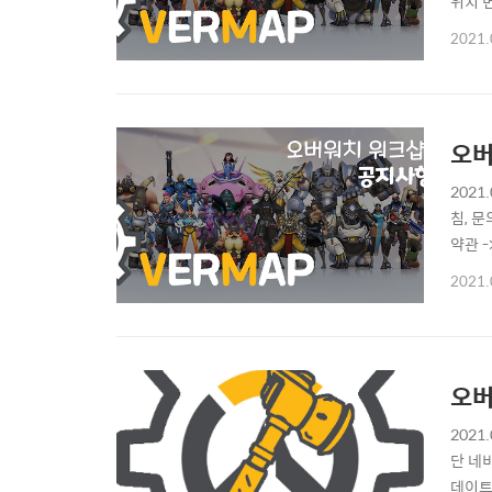
위치 
샵, 
2021.
이 조
인 변경
오버
202
침, 
약관 
였으나
2021.
관한 
개인정
오버
202
단 네
데이트