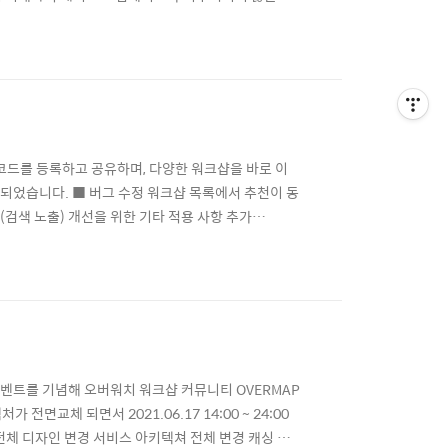
변경 사항 모바일에서 워크샵 목록에 존재하는 게시글들
쪽 여백을 제거하였습니다. 메인페이지에 우측에 까만
즈맵 코드를 등록하고 공유하며, 다양한 워크샵을 바로 이
가 진행되었습니다. ■ 버그 수정 워크샵 목록에서 추천이 동
(검색 노출) 개선을 위한 기타 적용 사항 추가
누락 수정 적용 알림 목록을 비정상적인 동작으로 인해 불
mor 도입 외부 공격자 차단을 위한 방화벽 ..
 이벤트를 기념해 오버워치 워크샵 커뮤니티 OVERMAP
전면교체 되면서 2021.06.17 14:00 ~ 24:00
전체 디자인 변경 서비스 아키텍쳐 전체 변경 캐싱 서