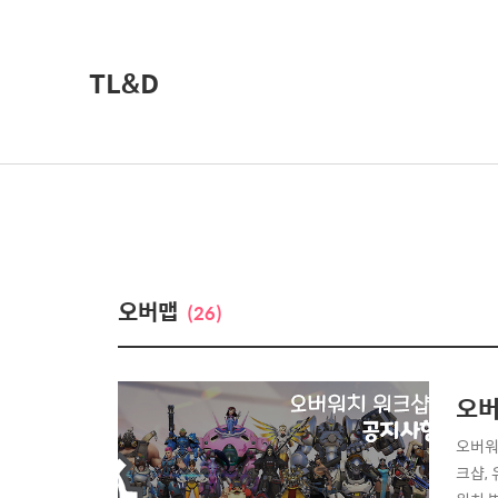
TL&D
오버맵
(26)
오버
오버워
크샵,