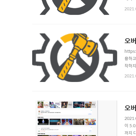
류 수
2021.
의 아
선이 
오버
htt
용하고 
작하지
Fav
2021.
러오지 
오버
202
이 5.
까지 