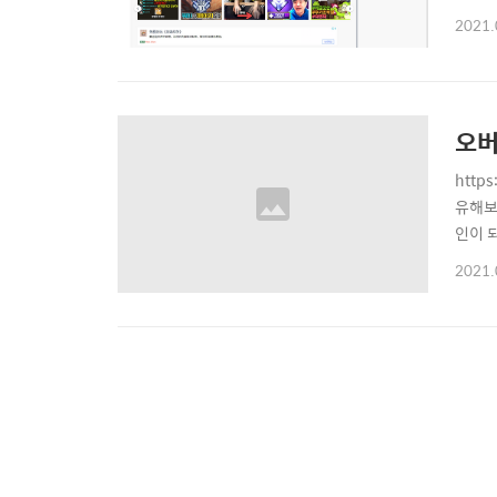
비스 아
2021.
인이 
오버
htt
유해보세
인이 
구글 
2021.
이 나
새 글 