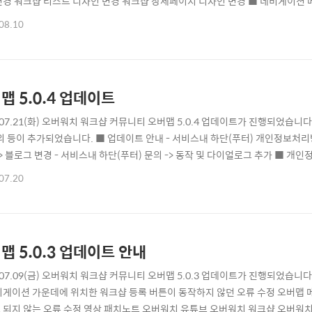
변경 워크샵 리스트 디자인 변경 워크샵 상세페이지 디자인 변경 ■ 네비게이션 
패치노트, 이벤트...)가 좌측에 고정되어 있었으며, 모바일에서는 하단 메뉴로 
08.10
금더 깔끔하고 유연하게 접근성이 뛰어나다고 판단되어 PC, Mobile 모두 상
 워크샵 리스..
맵 5.0.4 업데이트
1.07.21(화) 오버워치 워크샵 커뮤니티 오버맵 5.0.4 업데이트가 진행되었
문의 등이 추가되었습니다. ■ 업데이트 안내 - 서비스내 하단(푸터) 개인정보처리방
-> 블로그 변경 - 서비스내 하단(푸터) 문의 -> 동작 및 다이얼로그 추가 ■ 개
, 2.0.0 이후부터는 오직 Google Oauth 2.0인 구글의 소셜로그인만을 
07.20
고민이 상당히 많았는데, 구글에서는 인증 요청 API 일일 할당량이 제한되어 
보..
맵 5.0.3 업데이트 안내
1.07.09(금) 오버워치 워크샵 커뮤니티 오버맵 5.0.3 업데이트가 진행되었습니
비게이션 가운데에 위치한 워크샵 등록 버튼이 동작하지 않던 오류 수정 오버맵 
 되지 않는 오류 수정 영상 패치노트 오버워치 유튜브 오버워치 워크샵 오버워