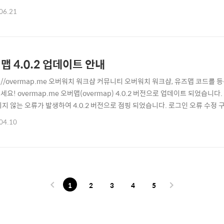
키텍쳐 전면 교체 서비스 내 알림 기능 추가 Google Login 오류 개선 ■ 전체
06.21
일괄 변경되었습니다. 기존 4.0.2 버전에서 제공되었던 페이지 디자인은 임시로
맵 4.0.2 업데이트 안내
ps://overmap.me 오버워치 워크샵 커뮤니티 오버워치 워크샵, 유즈맵 코드
요! overmap.me 오버맵(overmap) 4.0.2 버전으로 업데이트 되었습니
되지 않는 오류가 발생하여 4.0.2 버전으로 점핑 되었습니다. 로그인 오류 수
로그인이 진행되지 않아 워크샵 게시글을 등록할 수 없던 오류가 수정되었습니다.
04.10
타나는 방식을 사용해왔는데, 팝업이 출력되는 속도가 굉장히 느려 이를 개선하고
작성시..
1
2
3
4
5