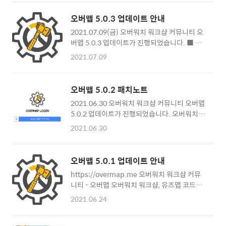
서비스내 하단(푸터) 개인정보처리방침 동작 및
있었습니다. 하지만 웹애플리케이션은 상단 탭
페이지 추가 - 서비스내 하단(푸터) 이용약관 ->
이 조금더 깔끔하고 유연하게 접근성이 뛰어나
오버맵 5.0.3 업데이트 안내
블로그 변경 - 서비스내 하단(푸터) 문의 -> 동
다고 판단되어 PC, Mobile 모두 상단에 위치하
2021.07.09(금) 오버워치 워크샵 커뮤니티 오
작 및 다이얼로그 추가 ■ 개인정보처리방침 -
도록 변경하였습니다. ■ 워크샵 리스트 디자인
버맵 5.0.3 업데이트가 진행되었습니다. ■ 버
OVERMAP 초기에는 이메일을 이용하였으나,
변경 워크샵 리스..
그 수정 ■ 변경 사항 버그 수정 모바일에서 하
2.0.0 이후부터는 오직 Google Oauth 2.0인
2021.07.09
단 네비게이션 가운데에 위치한 워크샵 등록 버
구글의 소셜로그인만을 이용하고 있습니다. 이
튼이 동작하지 않던 오류 수정 오버맵 메인 페이
러한 문제로 개인정보처리방침 적용에관한 고
지에 노출되는 다음과 같은 영상 목록들이 업데
민이 상당히 많았는데, 구글에서는 인증 요청
오버맵 5.0.2 패치노트
이트 되지 않는 오류 수정 영상 패치노트 오버워
API 일일 할당량이 제한되어 있어서 추후에 로
2021.06.30 오버워치 워크샵 커뮤니티 오버맵
치 유튜브 오버워치 워크샵 오버워치 시네마틱
그인 관련 문제가 예상되어 누락되었던 개인정
5.0.2 업데이트가 진행되었습니다. 오버워치 워
패치노트 업데이트가 이루어지지 않는 오류 수
보..
크샵 커뮤니티 - 오버맵 오버워치 워크샵, 유즈
정 메인 페이지에 상단 배너 이미지들이 정상적
2021.06.30
맵 코드를 등록하고 공유하며, 다양한 워크샵을
으로 출력되지 않는 문제 수정 변경 사항 모바일
바로 이용하고 공유해보세요! overmap.me
에서 워크샵 목록에 존재하는 게시글들의 아이
■ 수정 내역 로그인 버튼 수정 로그인 모달
콘 크기가 일괄 하향 조정되었습니다. 모바일에
오버맵 5.0.1 업데이트 안내
(dialog 팝업) 추가 워크샵 상세페이지 높이 조
서 워크샵 목록 게시글들의 양쪽 여백을 제거하
https://overmap.me 오버워치 워크샵 커뮤
정 ■ 서비스 아키텍처 변경 ■ 확인된 버그 ■
였습니다. 메인페이지에 우측에 까만 선이 표기
니티 - 오버맵 오버워치 워크샵, 유즈맵 코드를
패치 예정 수정 내역 로그인 버튼 수정 기존
되던 현상을 제거하고 요소들..
등록하고 공유하며, 다양한 워크샵을 바로 이용
Google 계정으로 로그인 버튼에서 유저 아이콘
2021.06.24
하고 공유해보세요! overmap.me
으로 변경되었습니다. 로그인 모달(dialog 팝
2021.06.24 (목) 오버맵 5.0.1 업데이트가 진
업) 추가 로그인 버튼을 클릭하면 로그인을 할